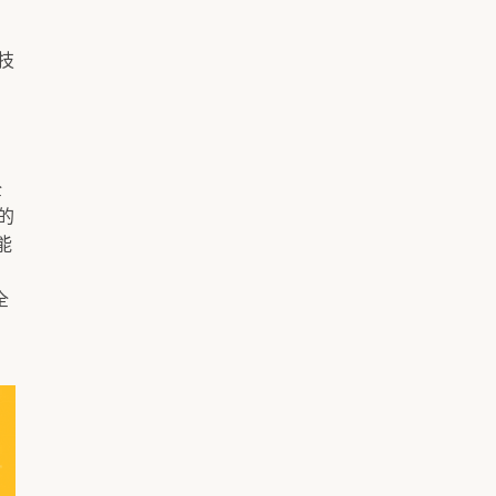
技
全
的
能
m
全