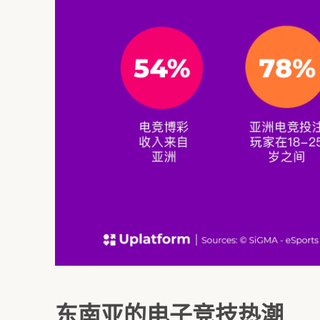
东南亚的电子竞技热潮