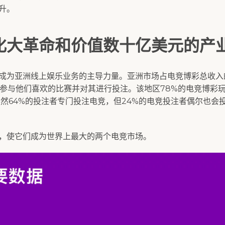
升。
化大革命和价值数十亿美元的产
成为亚洲线上娱乐业务的主导力量。亚洲市场占电竞博彩总收入
者参与他们喜欢的比赛并对其进行投注。该地区78%的电竞博彩
虽然64%的投注者专门投注电竞，但24%的电竞投注者偶尔也会
，使它们成为世界上最大的两个电竞市场。