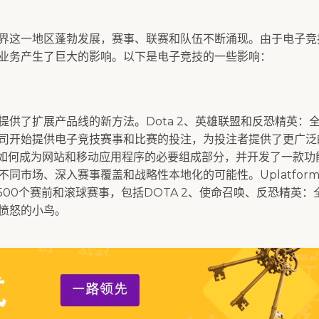
界这一地区蓬勃发展，赛事、联赛和队伍不断涌现。由于电子竞
业务产生了巨大的影响。以下是电子竞技的一些影响：
供了扩展产品线的新方法。Dota 2、英雄联盟和反恐精英：
司开始提供电子竞技赛事和比赛的投注，为投注者提供了更广泛
及其如何成为网站和移动应用程序的必要组成部分，并开发了一款功
同市场、深入赛事覆盖和战略性本地化的可能性。Uplatfor
500个赛前和滚球赛事，包括DOTA 2、使命召唤、反恐精英：
愤怒的小鸟。