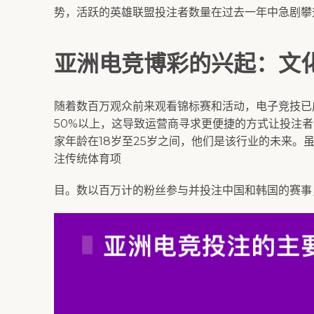
势，活跃的英雄联盟投注者数量在过去一年中急剧攀
亚洲电竞博彩的兴起：文
随着数百万观众前来观看锦标赛和活动，电子竞技已
50%以上，这导致运营商寻求更便捷的方式让投注
家年龄在18岁至25岁之间，他们是该行业的未来。
注传统体育项
目。数以百万计的粉丝参与并投注中国和韩国的赛事